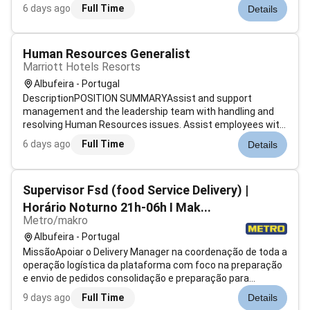
platform. About the Location: Porto a vibrant coastal city in
6 days ago
Full Time
Details
northwest Portugal is known for its historic charm rich
cultur...
Human Resources Generalist
Marriott Hotels Resorts
Albufeira - Portugal
DescriptionPOSITION SUMMARYAssist and support
management and the leadership team with handling and
resolving Human Resources issues. Assist employees with
internal and external transfer requests and procedures.
6 days ago
Full Time
Details
Monitor and assist managers/supervisors with hiring
processes and issues. Coordinate and...
Supervisor Fsd (food Service Delivery) |
Horário Noturno 21h-06h I Mak...
Metro/makro
Albufeira - Portugal
MissãoApoiar o Delivery Manager na coordenação de toda a
operação logística da plataforma com foco na preparação
e envio de pedidos consolidação e preparação para
expedição de acordo com rotas pré-definidas assim como
9 days ago
Full Time
Details
a verificação de datas de validade e recolha de produtos