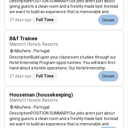
DescriptionPOSITION SUMMARYOur jobs arent just about
giving guests a clean room and a freshly made bed. Instead
we want to build an experience that is memorable and
unique. Our Guest Environment Experts are skilled in a wide
27 days ago
Full Time
Details
range of housekeeping functions with responsibility for
maintaining the app...
B&f Trainee
Marriott Hotels Resorts
Albufeira - Portugal
DescriptionBuild upon your classroom studies through our
Hotel Internship Program opportunities. You will learn first-
hand about a hotels operations. Our Hotel Internship
Program allows you to truly experience the industry from
27 days ago
Full Time
Details
the ground up where our founders and many of our leaders
began. You will...
Houseman (housekeeping)
Marriott Hotels Resorts
Albufeira - Portugal
DescriptionPOSITION SUMMARYOur jobs arent just about
giving guests a clean room and a freshly made bed. Instead
we want to build an experience that is memorable and