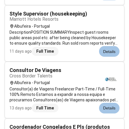
não conformes de acordo c...
Style Supervisor (housekeeping)
Marriott Hotels Resorts
Albufeira - Portugal
DescriptionPOSITION SUMMARYInspect guest rooms
public areas pool etc. after being cleaned by Housekeeper
to ensure quality standards. Run sold room reports verify
room status determine discrepant rooms prioritize room
11 days ago
Full Time
Details
cleaning and update status of departing guest rooms.
Assist Housekeeping managemen...
Consultor De Viagens
Cross Border Talents
Albufeira - Portugal
Consultor(a) de Viagens Freelancer Part-Time / Full-Time
100% Remoto Estamos a expandir a nossa equipa e
procuramos Consultores(as) de Viagens apaixonados pelo
setor do turismo para colaborarem connosco em regime
13 days ago
Full Time
Details
freelancer com total flexibilidade de horários.
Responsabilidades Acompanhar cliente...
Coordenador Congelados E Pls (produtos