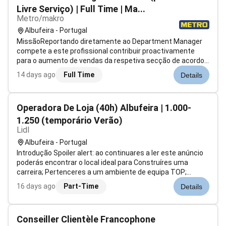
Livre Serviço) | Full Time | Ma...
Metro/makro
Albufeira - Portugal
MissãoReportando diretamente ao Department Manager
compete a este profissional contribuir proactivamente
para o aumento de vendas da respetiva secção de acordo
com a estratégia da empresa atendendo em simultâneo
14 days ago
Full Time
Details
aos requisitos e expectativas dos Clientes assegurando a
sua satisfação.Resposabilidades...
Operadora De Loja (40h) Albufeira | 1.000-
1.250 (temporário Verão)
Lidl
Albufeira - Portugal
Introdução Spoiler alert: ao continuares a ler este anúncio
poderás encontrar o local ideal para Construíres uma
carreira; Pertenceres a um ambiente de equipa TOP;
Receberes uma compensação atrativa; Remuneração
16 days ago
Part-Time
Details
mensal: 1º ano 1.000 2º ano 1.050 3º ano 1.110 4º ano
1.250As tuas responsabilida...
Conseiller Clientèle Francophone