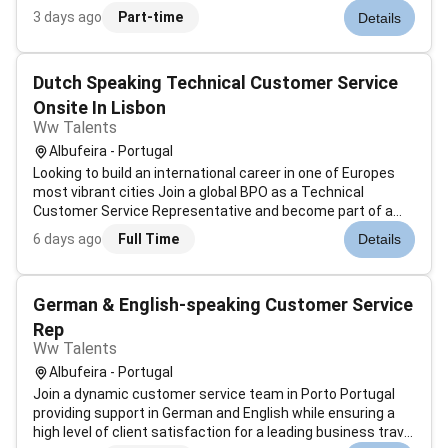
Rituals são verdadeiros Embaixadores da Marca e isso
3 days ago
Part-time
Details
está presente em todas as tarefas junto da equipa e dos
clientes. As principais tarefas q...
Dutch Speaking Technical Customer Service
Onsite In Lisbon
Ww Talents
Albufeira - Portugal
Looking to build an international career in one of Europes
most vibrant cities Join a global BPO as a Technical
Customer Service Representative and become part of a
multicultural team supporting users in Dutch. If you enjoy
6 days ago
Full Time
Details
solving technical issues helping customers and working in
a fast-paced inter...
German & English-speaking Customer Service
Rep
Ww Talents
Albufeira - Portugal
Join a dynamic customer service team in Porto Portugal
providing support in German and English while ensuring a
high level of client satisfaction for a leading business travel