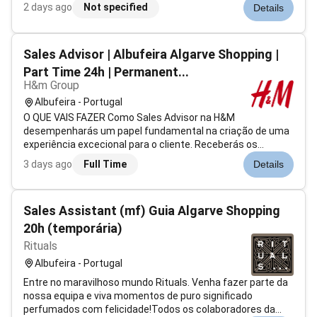
a sua equipa e procura um(a) Operador(a) de Loja para a
2 days ago
Not specified
Details
sua loja em Albufeira com reporte direto ao Responsável de
Loja.Procuramo...
Sales Advisor | Albufeira Algarve Shopping |
Part Time 24h | Permanent...
H&m Group
Albufeira - Portugal
O QUE VAIS FAZER Como Sales Advisor na H&M
desempenharás um papel fundamental na criação de uma
experiência excecional para o cliente. Receberás os
clientes guiá-los-ás pela loja e ajudá-los-ás a encontrar o
3 days ago
Full Time
Details
que precisam enquanto lhes mostras os nossos produtos.
Agindo de acordo com os nossos valore...
Sales Assistant (mf) Guia Algarve Shopping
20h (temporária)
Rituals
Albufeira - Portugal
Entre no maravilhoso mundo Rituals. Venha fazer parte da
nossa equipa e viva momentos de puro significado
perfumados com felicidade!Todos os colaboradores da