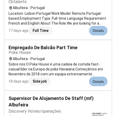
Cbtalents
Albufeira - Portugal
Location: Lisbon Portugal Work Model: Remote Portugal-
based Employment Type: Full-time Language Requirement:
French and English About The Role We are looking for a
French-speaking Customer Support Specialist to join a
17 days ago
Full Time
Details
technology-related customer service project based in
Portugal. You will assist Fre...
Empregado De Balcão Part Time
Poke House
Albufeira - Portugal
Sobre nós:O Poke House é uma cadeia de comida fast-
casual líder na Europa de poke Havaiana.Começámos em
Novembro de 2018 com um equipa extremamente
ambiciosa e profissional já temos mais de 100
18 days ago
Side job
Details
restaurantes entre Itália Portugal Espanha França Reino
Unido Roménia e EUA. Ambicionamos uma rápida expan...
Supervisor De Alojamento De Staff (mf)
Albufeira
Discovery Hoteis/operações