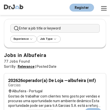
Register
Enter a job title or keyword
Experience
Job Type
Jobs in Albufeira
77
Jobs Found
Sort By :
Relevance
|
Posted Date
202626operador(a) De Loja —albufeira (mf)
Garcias
Albufeira - Portugal
Gostas de trabalhar com clientes tens gosto por vendas e
procuras uma oportunidade num ambiente dinâmico Esta
oportunidade pode ser para ti.A Garcias S.A. está a reforçar