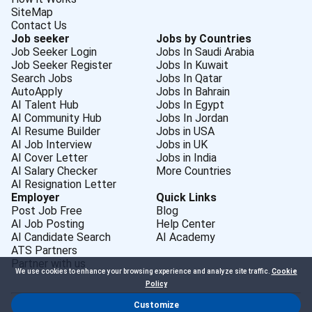
SiteMap
Contact Us
Job seeker
Jobs by Countries
Job Seeker Login
Jobs In Saudi Arabia
Job Seeker Register
Jobs In Kuwait
Search Jobs
Jobs In Qatar
AutoApply
Jobs In Bahrain
AI Talent Hub
Jobs In Egypt
AI Community Hub
Jobs In Jordan
AI Resume Builder
Jobs in USA
AI Job Interview
Jobs in UK
AI Cover Letter
Jobs in India
AI Salary Checker
More Countries
AI Resignation Letter
Employer
Quick Links
Post Job Free
Blog
AI Job Posting
Help Center
AI Candidate Search
AI Academy
ATS Partners
Partner with us
We use cookies to enhance your browsing experience and analyze site traffic.
Cookie
Policy
Customize