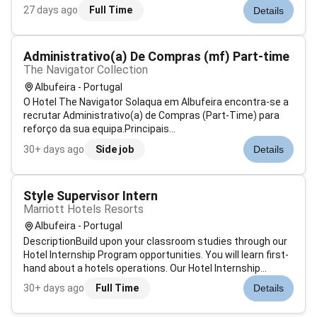
unique. Our Guest Environment Experts are skilled in a wide
27 days ago
Full Time
Details
range of housekeeping functions with responsibility for
maintaining the app...
Administrativo(a) De Compras (mf) Part-time
The Navigator Collection
Albufeira - Portugal
O Hotel The Navigator Solaqua em Albufeira encontra-se a
recrutar Administrativo(a) de Compras (Part-Time) para
reforço da sua equipa.Principais
ResponsabilidadesTratamento conferência e lançamento
30+ days ago
Side job
Details
de faturasApoio administrativo ao departamento de
comprasControlo de stocks e gestão de inventáriosApo...
Style Supervisor Intern
Marriott Hotels Resorts
Albufeira - Portugal
DescriptionBuild upon your classroom studies through our
Hotel Internship Program opportunities. You will learn first-
hand about a hotels operations. Our Hotel Internship
Program allows you to truly experience the industry from
30+ days ago
Full Time
Details
the ground up where our founders and many of our leaders
began. You will...