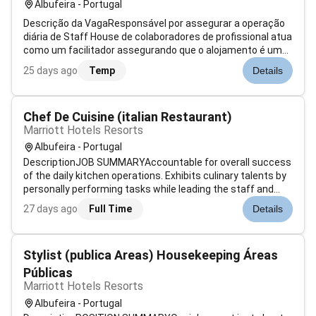
Albufeira - Portugal
Descrição da VagaResponsável por assegurar a operação
diária de Staff House de colaboradores de profissional atua
como um facilitador assegurando que o alojamento é um
ambiente confortável e seguro o que impacta diretamente
25 days ago
Temp
Details
a satisfação e retenção da equipa de hotelariaPrincipais
Responsabilidades-...
Chef De Cuisine (italian Restaurant)
Marriott Hotels Resorts
Albufeira - Portugal
DescriptionJOB SUMMARYAccountable for overall success
of the daily kitchen operations. Exhibits culinary talents by
personally performing tasks while leading the staff and
managing all food related functions. Works to continually
27 days ago
Full Time
Details
improve guest and employee satisfaction while
maintaining the operatin...
Stylist (publica Areas) Housekeeping Áreas
Públicas
Marriott Hotels Resorts
Albufeira - Portugal