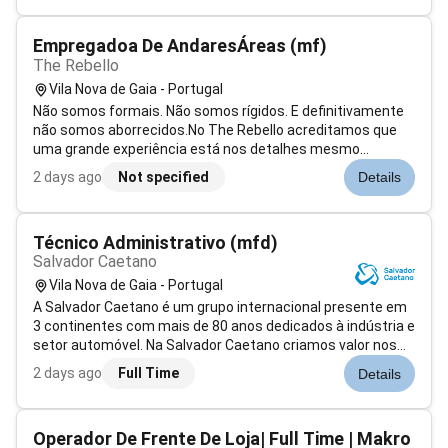
experiência na área das ener...
Empregadoa De AndaresÁreas (mf)
The Rebello
Vila Nova de Gaia - Portugal
Não somos formais. Não somos rígidos. E definitivamente
não somos aborrecidos.No The Rebello acreditamos que
uma grande experiência está nos detalhes mesmo
naqueles que os hóspedes não veem mas sentem. A nossa
2 days ago
Not specified
Details
equipa de Housekeeping é essencial para garantir que cada
quarto e cada espaço do hotel es...
Técnico Administrativo (mfd)
Salvador Caetano
Vila Nova de Gaia - Portugal
A Salvador Caetano é um grupo internacional presente em
3 continentes com mais de 80 anos dedicados à indústria e
setor automóvel. Na Salvador Caetano criamos valor nos
nossos negócios sempre de olhos postos no futuro e
2 days ago
Full Time
Details
reafirmando o compromisso de manter sólidas as relações
que fomos construindo ao...
Operador De Frente De Loja| Full Time | Makro