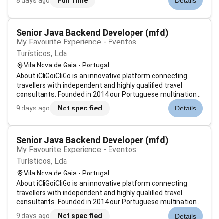
8 days ago
Full Time
Details
trabalham para desenvolver soluções inovadoras para que
seja possível encontrar um e um e...
Senior Java Backend Developer (mfd)
My Favourite Experience - Eventos
Turísticos, Lda
Vila Nova de Gaia - Portugal
About iCliGoiCliGo is an innovative platform connecting
travellers with independent and highly qualified travel
consultants. Founded in 2014 our Portuguese multinational
has grown into a technology-driven company committed to
9 days ago
Not specified
Details
delivering seamless travel experiences while embracing a
culture of collab...
Senior Java Backend Developer (mfd)
My Favourite Experience - Eventos
Turísticos, Lda
Vila Nova de Gaia - Portugal
About iCliGoiCliGo is an innovative platform connecting
travellers with independent and highly qualified travel
consultants. Founded in 2014 our Portuguese multinational
has grown into a technology-driven company committed to
9 days ago
Not specified
Details