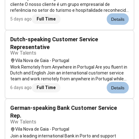
cliente O nosso cliente é um grupo empresarial de
referência no setor do turismo e hospitalidade reconhecido
pela aposta contínua na inovação tecnológica excelência
5 days ago
Full Time
Details
operacional e elevados padrões de segurança da
informação. No âmbito do reforço da...
Dutch-speaking Customer Service
Representative
Ww Talents
Vila Nova de Gaia - Portugal
Work Remotely from Anywhere in Portugal Are you fluent in
Dutch and English Join an international customer service
team and work remotely from anywhere in Portugal while
supporting customers in a professional and dynamic
6 days ago
Full Time
Details
environment. Location: This role is Remote in Portugal
working remotely from an...
German-speaking Bank Customer Service
Rep.
Ww Talents
Vila Nova de Gaia - Portugal
Join a leading international Bank in Porto and support