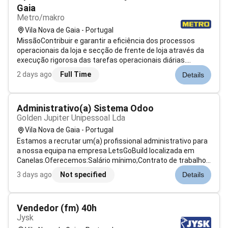
Gaia
Metro/makro
Vila Nova de Gaia - Portugal
MissãoContribuir e garantir a eficiência dos processos
operacionais da loja e secção de frente de loja através da
execução rigorosa das tarefas operacionais diárias.
Assegurar o atendimento ao cliente e proporcionar uma
2 days ago
Full Time
Details
experiência de cliente positiva e consistente para garantir
o crescimento das ve...
Administrativo(a) Sistema Odoo
Golden Jupiter Unipessoal Lda
Vila Nova de Gaia - Portugal
Estamos a recrutar um(a) profissional administrativo para
a nossa equipa na empresa LetsGoBuild localizada em
Canelas.Oferecemos:Salário mínimo;Contrato de trabalho
sem termo;Subsídio de refeição de 763 em
3 days ago
Not specified
Details
cartão;Formação contínua e acompanhamento
personalizado.Procuramos:Experiência com Sistema Odo...
Vendedor (fm) 40h
Jysk