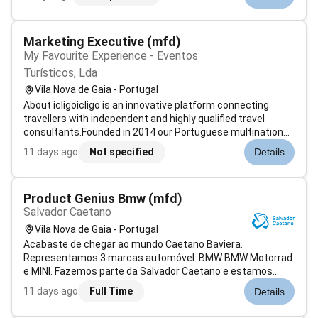
delivering seamless travel experiences while embracing a
culture of collab...
Marketing Executive (mfd)
My Favourite Experience - Eventos
Turísticos, Lda
Vila Nova de Gaia - Portugal
About icligoicligo is an innovative platform connecting
travellers with independent and highly qualified travel
consultants.Founded in 2014 our Portuguese multinational
has grown into a technology-driven company committed to
11 days ago
Not specified
Details
delivering seamless travel experiences while embracing a
culture of collabo...
Product Genius Bmw (mfd)
Salvador Caetano
Vila Nova de Gaia - Portugal
Acabaste de chegar ao mundo Caetano Baviera.
Representamos 3 marcas automóvel: BMW BMW Motorrad
e MINI. Fazemos parte da Salvador Caetano e estamos
sempre em movimento à procura dos melhores talentos.
11 days ago
Full Time
Details
Criamos valor nos nossos negócios de olhos postos no
futuro apostando na inovação e melhoria contí...