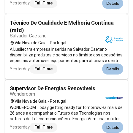
melhores sítios para se viver. As nossas pessoas
Yesterday
Full Time
Details
trabalham para desenvolver soluções inovadoras para que
seja possível encontrar um e um...
Técnico De Qualidade E Melhoria Contínua
(mfd)
Salvador Caetano
Vila Nova de Gaia - Portugal
A Lusilectra empresa inserida na Salvador Caetano
disponibiliza produtos e serviços no âmbito dos acessórios
especiais automóvel equipamentos para oficinas e centros
de inspeção ferramentas profissionais e máquinas de
Yesterday
Full Time
Details
movimentação de carga. A nossa missão passa por criar
propostas de valor diferenci...
Supervisor De Energias Renováveis
Wondercom
Vila Nova de Gaia - Portugal
WONDERCOM Today getting ready for tomorrowHá mais de
26 anos a acompanhar o Futuro das Tecnologias nos
setores de Telecomunicações e Energia.Vem criar o futuro
connosco!Estamos a recrutar um Supervisor de Energias
Yesterday
Full Time
Details
Renováveis para integrar a nossa equipa no Porto.Se tens