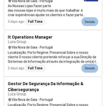
Vila Nova de Gaia - Portugal
As Nossas Lojas Fazer parte
das nossas lojas é muito mais do que trabalhar: é
criar experiências ajudar os clientes e fazer parte
de uma equipa que faz acontecer
3 days ago
Full Time
Details
Aqui criamos inovamos e fazemos acontecer e queremos
que faças parte disso! A tua missão Como Sales Assistant
serás o primeiro embaixado...
It Operations Manager
Luza Group
Vila Nova de Gaia - Portugal
Localização: Porto Regime: Presencial Sobre o nosso
cliente O nosso cliente pretende reforçar a sua Direção de
Sistemas de Informação através da integração de um(a) IT
Operations Manager responsável pela gestão da
5 days ago
Full Time
Details
infraestrutura tecnológica corporativa assegurando a
disponibilidade evolução e segura...
Gestor De Segurança Da Informação &
Cibersegurança
Luza Group
Vila Nova de Gaia - Portugal
Localização: Porto Regime: Presencial Sobre o nosso