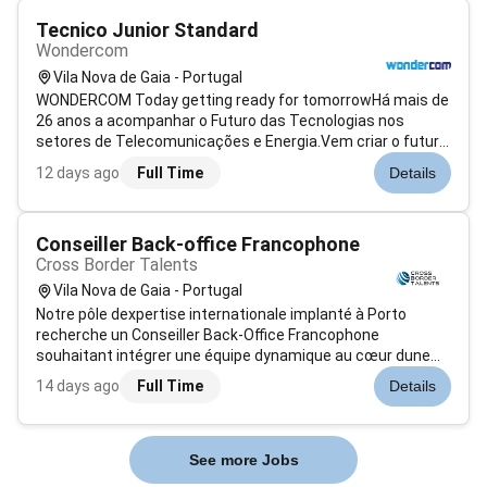
Tecnico Junior Standard
Wondercom
Vila Nova de Gaia - Portugal
WONDERCOM Today getting ready for tomorrowHá mais de
26 anos a acompanhar o Futuro das Tecnologias nos
setores de Telecomunicações e Energia.Vem criar o futuro
connosco!Procuramos um Técnico Júnior (m/f) para
12 days ago
Full Time
Details
integrar uma das nossas equipas na zona do Porto no
apoio aos técnicos operacionais.Horári...
Conseiller Back-office Francophone
Cross Border Talents
Vila Nova de Gaia - Portugal
Notre pôle dexpertise internationale implanté à Porto
recherche un Conseiller Back-Office Francophone
souhaitant intégrer une équipe dynamique au cœur dune
cité côtière dynamique et agréable à vivre. À ce poste vous
14 days ago
Full Time
Details
prendrez en charge lensemble de nos communications
érites avec rigueur professionnal...
See more Jobs