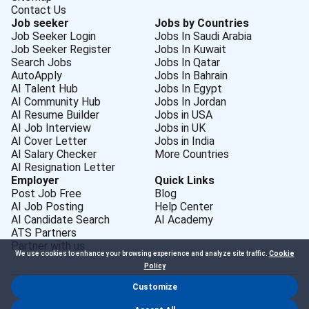
Contact Us
Job seeker
Jobs by Countries
Job Seeker Login
Jobs In Saudi Arabia
Job Seeker Register
Jobs In Kuwait
Search Jobs
Jobs In Qatar
AutoApply
Jobs In Bahrain
AI Talent Hub
Jobs In Egypt
AI Community Hub
Jobs In Jordan
AI Resume Builder
Jobs in USA
AI Job Interview
Jobs in UK
AI Cover Letter
Jobs in India
AI Salary Checker
More Countries
AI Resignation Letter
Employer
Quick Links
Post Job Free
Blog
AI Job Posting
Help Center
AI Candidate Search
AI Academy
ATS Partners
Partner with us
We use cookies to enhance your browsing experience and analyze site traffic.
Cookie
Policy
Customize
Dr Job FZ LLC. 2026 © All Rights Reserved