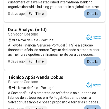
customers of a well-established international banking
organization while building your career in a global customer
experience environment. This is an excellent opportunity
8 days ago
Full Time
Details
for German-speaking professionals who are already based
in Portugal or ar...
Data Analyst (mfd)
Salvador Caetano
Vila Nova de Gaia - Portugal
A Toyota Financial Services Portugal (TFS) é a solução
financeira oficial da marca Toyota dedicada a proporcionar
as melhores opções de financiamento para os nossos
clientes. A nossa missão é garantir uma experiência de
8 days ago
Full Time
Details
mobilidade sem complicações com soluções adaptadas às
necessidades dos nossos cl...
Técnico Após-venda Cobus
Salvador Caetano
Vila Nova de Gaia - Portugal
A CaetanoBus é a empresa de referência no que toca ao
fabrico de autocarros em Portugal. Nascemos com a
Salvador Caetano e o nosso propósito é tornar as cidades
melhores sítios para se viver.As nossas pessoas