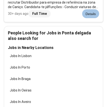
recrutar Distribuidor para empresa de referência na zona
de Caniço. Candidata-te já!Funções:- Conduzir viaturas de
distribuição;- Manusear carga de peso variável;- Conferir a
30+ days ago
Full Time
Details
carga destinada à sua rota diária através de mapas de
conferência;- Entregar...
People Looking for Jobs in Ponta delgada
also search for
Jobs in Nearby Locations
Jobs In Lisbon
Jobs In Porto
Jobs In Braga
Jobs In Oeiras
Jobs In Aveiro