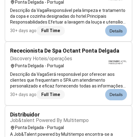
Ponta Delgada - Portugal
Descrição da VagaResponsável pela limpeza e tratamento
da copa e cozinha designadas do hotel.Principais
Responsabilidades Efetuar a lavagem da louça e utensílios
de cozinha; Efetuar a limpeza dos materiais e locais de
30+ days ago
Full Time
Details
produção; Promover a limpeza higienização e conservação
da copa e da cozinha.Exper...
Rececionista De Spa Octant Ponta Delgada
Discovery Hoteis/operações
Ponta Delgada - Portugal
Descrição da VagaSerá responsável por oferecer aos
clientes que frequentam o SPA um atendimento
personalizado e eficaz fornecendo todas as informações
necessárias sobre os serviços atividades e tratamentos
30+ days ago
Full Time
Details
do SPA garantindo-lhes os mais altos padrões de
conforto.Principais Responsabilidades Consulta...
Distribuidor
Job&talent Powered By Multitempo
Ponta Delgada - Portugal
A Job&Talent powered by Multitempo encontra-se a