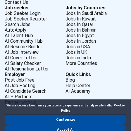
Contact Us
Job seeker
Jobs by Countries
Job Seeker Login
Jobs In Saudi Arabia
Job Seeker Register
Jobs In Kuwait
Search Jobs
Jobs In Qatar
AutoApply
Jobs In Bahrain
AI Talent Hub
Jobs In Egypt
AI Community Hub
Jobs In Jordan
AI Resume Builder
Jobs in USA
AI Job Interview
Jobs in UK
AI Cover Letter
Jobs in India
AI Salary Checker
More Countries
AI Resignation Letter
Employer
Quick Links
Post Job Free
Blog
AI Job Posting
Help Center
AI Candidate Search
AI Academy
ATS Partners
Partner with us
We use cookies to enhance your browsing experience and analyze site traffic.
Cookie
Policy
Customize
Dr Job FZ LLC. 2026 © All Rights Reserved
Accept All