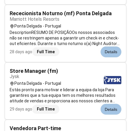
capital city of Portugal kno...
Rececionista Noturno (mf) Ponta Delgada
Marriott Hotels Resorts
Ponta Delgada - Portugal
DescriptionRESUMO DE POSIÇÃOOs nossos associados
não se restringem apenas a garantir um check-in e check-
out eficientes. Durante o turno noturno o(a) Night Auditor
assume um papel fundamental na operação do hotel
28 days ago
Full Time
Details
assegurando simultaneamente o atendimento aos
hóspedes e o rigor dos processos administ...
Store Manager (fm)
Jysk
Ponta Delgada - Portugal
Estás pronto para motivar e liderar a equipa da loja Para
garantires que a tua equipa tem os melhores resultados
atitude de vendas e proporciona aos nossos clientes a
melhor experiência de compraEntão tu podes ser o Store
29 days ago
Full Time
Details
Manager que procuramos!O QUE TE
OFERECEMOSOferecemos-te a oportunidade de faze...
Vendedora Part-time