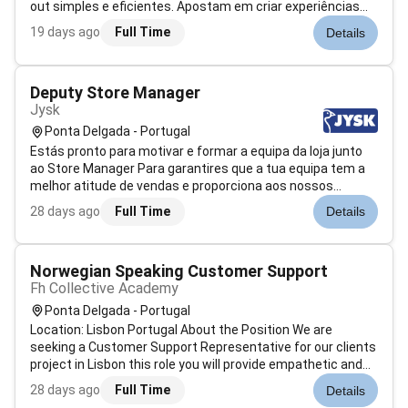
out simples e eficientes. Apostam em criar experiências
memoráveis e diferenciadoras para os nossos hóspedes
19 days ago
Full Time
Details
promovendo uma ampla variedade de serviços que
acompanham os hóspedes ao longo de to...
Deputy Store Manager
Jysk
Ponta Delgada - Portugal
Estás pronto para motivar e formar a equipa da loja junto
ao Store Manager Para garantires que a tua equipa tem a
melhor atitude de vendas e proporciona aos nossos
clientes a melhor experiência de compraEntão tu podes ser
28 days ago
Full Time
Details
o Deputy Store Manager que procuramos!O QUE TE
OFERECEMOSOferecemos-te a oport...
Norwegian Speaking Customer Support
Fh Collective Academy
Ponta Delgada - Portugal
Location: Lisbon Portugal About the Position We are
seeking a Customer Support Representative for our clients
project in Lisbon this role you will provide empathetic and
accurate customer support to Norwegian-speaking
28 days ago
Full Time
Details
customers. About the Location Lisbon Portugal is the