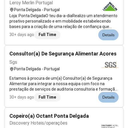
Leroy Merlin Portugal
Ponta Delgada - Portugal
Loja: Ponta DelgadaO teu dia-a-diaRealizo um atendimento
proativo personalizado e em mobilidade estabelecendo
bases para a criação de uma relação de confiança que
garante a fidelização do Cliente Habitante;Sou responsável
30+ days ago
Full Time
Details
pela venda solução ao Cliente antecipando e detetando
corretamente as necessid...
Consultor(a) De Segurança Alimentar Açores
Sgs
Ponta Delgada - Portugal
Estamos à procura de um(a) Consultor(a) de Segurança
Alimentar para integrar a nossa equipa com foco na
prestação de serviços de auditoria consultoria e formação
na área alimentar.Principais responsabilidades:Realização
30+ days ago
Full Time
Details
de auditorias de segurança alimentar;Recolha de amostras
alimentares águas e sup...
Copeiro(a) Octant Ponta Delgada
Discovery Hoteis/operações