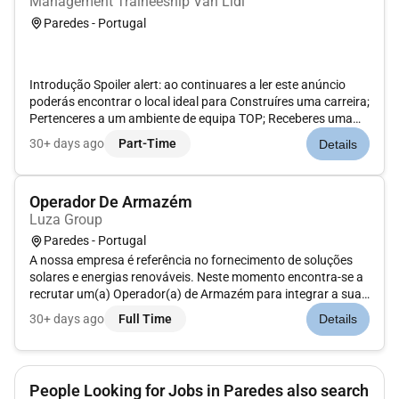
Management Traineeship Van Lidl
Paredes - Portugal
Introdução Spoiler alert: ao continuares a ler este anúncio
poderás encontrar o local ideal para Construíres uma carreira;
Pertenceres a um ambiente de equipa TOP; Receberes uma
compensação atrativa; Remuneração mensal: 1º ano 700 2º
30+ days ago
Part-Time
Details
ano 735 3º ano 777 4º ano 875As tuas responsabilidades
Enqu...
Operador De Armazém
Luza Group
Paredes - Portugal
A nossa empresa é referência no fornecimento de soluções
solares e energias renováveis. Neste momento encontra-se a
recrutar um(a) Operador(a) de Armazém para integrar a sua
equipa. Principais responsabilidades: Receção conferência e
30+ days ago
Full Time
Details
arrumação de materiais e equipamentos; Preparação e
expedição de e...
People Looking for Jobs in Paredes also search