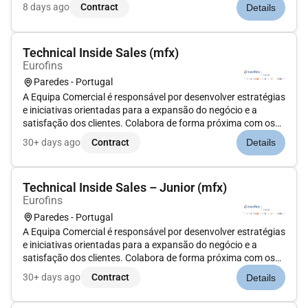
desempenho da organização.Se procuras um ambiente
8 days ago
Contract
Details
dinâmico tens espírito curioso és pró-ativo e tens vontade de
crescer pessoal e profiss...
Technical Inside Sales (mfx)
Eurofins
Paredes - Portugal
A Equipa Comercial é responsável por desenvolver estratégias
e iniciativas orientadas para a expansão do negócio e a
satisfação dos clientes. Colabora de forma próxima com os
clientes e com as diferentes áreas internas para garantir uma
30+ days ago
Contract
Details
resposta eficaz às necessidades identificadas.Procuramos
Techni...
Technical Inside Sales – Junior (mfx)
Eurofins
Paredes - Portugal
A Equipa Comercial é responsável por desenvolver estratégias
e iniciativas orientadas para a expansão do negócio e a
satisfação dos clientes. Colabora de forma próxima com os
clientes e com as diferentes áreas internas para garantir uma
30+ days ago
Contract
Details
resposta eficaz às necessidades identificadas.Procuramos
Techni...