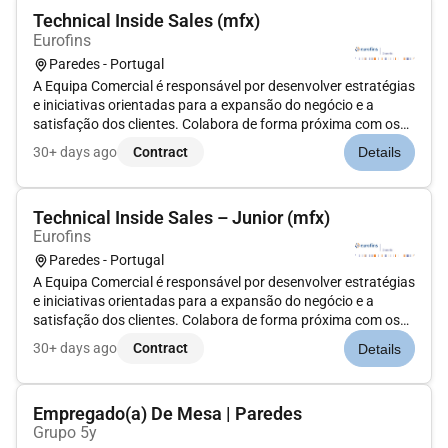
Technical Inside Sales (mfx)
Eurofins
Paredes - Portugal
A Equipa Comercial é responsável por desenvolver estratégias
e iniciativas orientadas para a expansão do negócio e a
satisfação dos clientes. Colabora de forma próxima com os
clientes e com as diferentes áreas internas para garantir uma
30+ days ago
Contract
Details
resposta eficaz às necessidades identificadas.Procuramos
Techni...
Technical Inside Sales – Junior (mfx)
Eurofins
Paredes - Portugal
A Equipa Comercial é responsável por desenvolver estratégias
e iniciativas orientadas para a expansão do negócio e a
satisfação dos clientes. Colabora de forma próxima com os
clientes e com as diferentes áreas internas para garantir uma
30+ days ago
Contract
Details
resposta eficaz às necessidades identificadas.Procuramos
Techni...
Empregado(a) De Mesa | Paredes
Grupo 5y