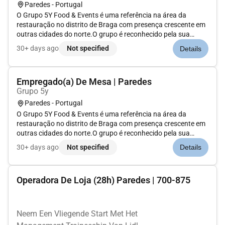
Paredes - Portugal
O Grupo 5Y Food & Events é uma referência na área da
restauração no distrito de Braga com presença crescente em
outras cidades do norte.O grupo é reconhecido pela sua
diversidade gastronómica com restaurantes especializados
30+ days ago
Not specified
Details
em cozinha oriental e internacional e conta atualmente com
dez espaços:Mika...
Empregado(a) De Mesa | Paredes
Grupo 5y
Paredes - Portugal
O Grupo 5Y Food & Events é uma referência na área da
restauração no distrito de Braga com presença crescente em
outras cidades do norte.O grupo é reconhecido pela sua
diversidade gastronómica com restaurantes especializados
30+ days ago
Not specified
Details
em cozinha oriental e internacional e conta atualmente com
dez espaços:Mika...
Operadora De Loja (28h) Paredes | 700-875
Neem Een Vliegende Start Met Het