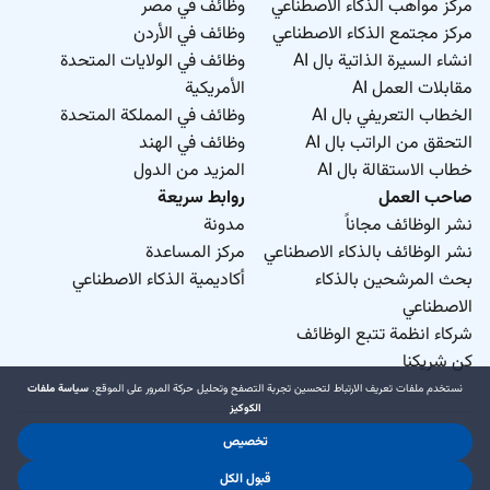
مركز مواهب الذكاء الاصطناعي
وظائف في مصر
مركز مجتمع الذكاء الاصطناعي
وظائف في الأردن
انشاء السيرة الذاتية بال AI
وظائف في الولايات المتحدة
مقابلات العمل AI
الأمريكية
الخطاب التعريفي بال AI
وظائف في المملكة المتحدة
التحقق من الراتب بال AI
وظائف في الهند
خطاب الاستقالة بال AI
المزيد من الدول
صاحب العمل
روابط سريعة
نشر الوظائف مجاناً
مدونة
نشر الوظائف بالذكاء الاصطناعي
مركز المساعدة
بحث المرشحين بالذكاء
أكاديمية الذكاء الاصطناعي
الاصطناعي
شركاء انظمة تتبع الوظائف
كن شريكنا
نستخدم ملفات تعريف الارتباط لتحسين تجربة التصفح وتحليل حركة المرور على الموقع.
سياسة ملفات
الكوكيز
تخصيص
د.جوب منطقة حرة ذ.م.م. 2026 © جميع الحقوق محفوظة
.
.
قبول الكل
شروط الاستخدام
سياسة الخصوصية
سياسة ملفات الكوكيز