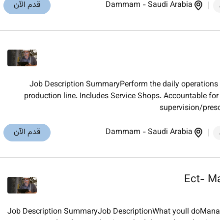
Saudi Arabia
-
Dammam
قدم الآن
Job Description SummaryPerform the daily operations of
production line. Includes Service Shops. Accountable for 
supervision/pres
Saudi Arabia
-
Dammam
قدم الآن
Ect- Ma
Job Description SummaryJob DescriptionWhat youll doManag