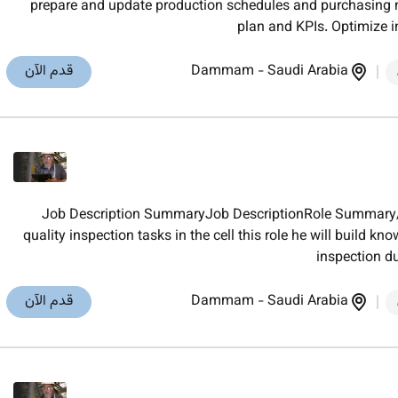
prepare and update production schedules and purchasing n
plan and KPIs. Optimize 
Saudi Arabia
-
Dammam
قدم الآن
Job Description SummaryJob DescriptionRole Summary/Pu
quality inspection tasks in the cell this role he will build k
inspection d
Saudi Arabia
-
Dammam
قدم الآن