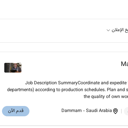
خ الإعلان
Ma
Job Description SummaryCoordinate and expedite th
departments) according to production schedules. Plan and 
the quality of own wor
Saudi Arabia
-
Dammam
قدم الآن