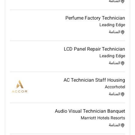
.
المنامة
Perfume Factory Technician
Leading Edge
Remote Work :
المنامة
No
LCD Panel Repair Technician
Leading Edge
Employment Type :
المنامة
Full-time
AC Technician Staff Housing
Accorhotel
المنامة
Audio Visual Technician Banquet
Marriott Hotels Resorts
المنامة