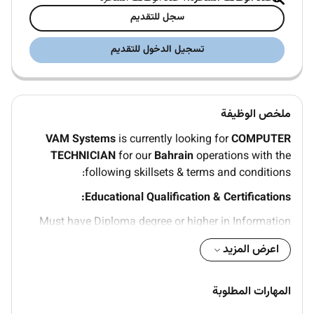
سجل للتقديم
تسجيل الدخول للتقديم
ملخص الوظيفة
VAM Systems
is currently looking for
COMPUTER
TECHNICIAN
for our
Bahrain
operations with the
following skillsets & terms and conditions:
Educational Qualification & Certifications:
Must have Diploma degree or higher in Information
Systems Computer Science Computer Engineering IT
اعرض المزيد
or a related field.
Certification in A MOUS Network or MCDST
المهارات المطلوبة
(Preferable).