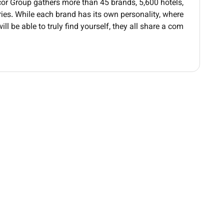
Accor Group gathers more than 45 brands, 5,600 hotels,
and prioritize maintenance requests effectively.
ries. While each brand has its own personality, where
Basic English communication skills.
ill be able to truly find yourself, they all share a com
lem-solving skills and a commitment to quality.
Additional Information :
n Zallaq Thalassa Sea & Spa
is a 5-star luxury resort
water villas
which encompass 1 grand Royal Suite 6
Suites 48 Club Millésime Rooms and 186 Superior and
inctive restaurants and 3 bars/lounges
including the
ison Sushi
. Its premier event and corporate facilities
ivisible into 3 sections)
Al Nasreya Hall
5 dedicated
or functions. Rounding out its luxury amenities are a
renowned
Thalassa Sea & Spa
reputed as the very first
spa in the Gulf Cooperation Council (GCC) countries.
Our commitment to Diversity & Inclusion:
ion is to attract recruit and promote diverse talent.