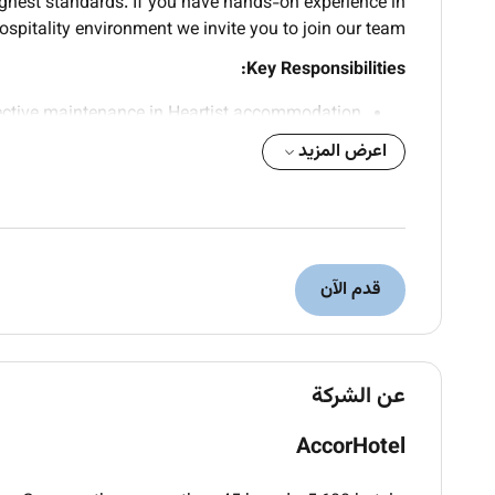
ghest standards. If you have hands-on experience in
pitality environment we invite you to join our team.
Key Responsibilities:
rective maintenance in Heartist accommodation.
systems plumbing carpentry painting and general
اعرض المزيد
building maintenance.
rly to identify and resolve maintenance issues.
s efficiently while ensuring minimal disruption.
 maintenance requests and emergency repairs.
ies with health safety and company standards.
قدم الآن
s equipment and accurate maintenance records.
Qualifications :
عن الشركة
e preferably in hotels staff accommodation or
residential facilities.
AccorHotel
ng (AC) systems
electrical works
and
plumbing
 such as carpentry painting and minor repairs.