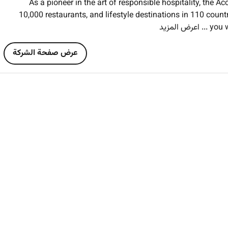
As a pioneer in the art of responsible hospitality, the 
Ability to work independently 
10,000 restaurants, and lifestyle destinations in 110 count
you w
... اعرض المزيد
A positive attitude strong prob
عرض صفحة الشركة
Your Team & Working Enviroment:
Sofitel Bahrai
featuring
262 elegantly appointed rooms and suites plus 4 
themed Opera Suites with private infinity pools 21 Prestige 
Luxury Rooms. The resort boasts
6 dist
signature
Yamaz
Greek restaurant
Fiamma
Italian and
Ma
comprise the magnificent
Al Nakheel Grand Ballroom
(d
meeting rooms
and the exclusive private
Sofi Island
for outdo
private Beach Club an interactive Kids Club and the 
Thalassa 
We are an inclusive company and our ambit