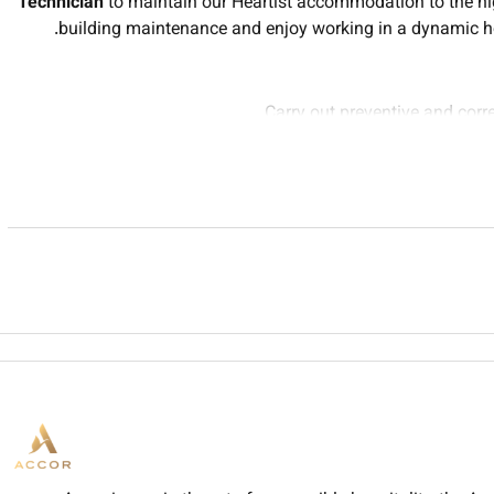
Technician
to maintain our Heartist accommodation to the hi
building maintenance and enjoy working in a dynamic hos
Carry out preventive and cor
Perform repairs related to air conditioning (AC) electrical 
Inspect accommodation facilities regula
Troubleshoot and repair fault
Respond promptly to
Ensure all maintenance work compl
Maintain tool
Minimum 2 years of experience in building maintenanc
.
Good working knowledge of
air conditioni
Experience in general handyman tasks