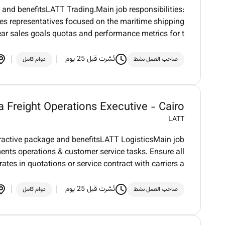
 and benefitsLATT Trading.Main job responsibilities:
es representatives focused on the maritime shipping
lear sales goals quotas and performance metrics for t
نُشرت قبل 25 يوم
صاحب العمل نشط
دوام كامل
a Freight Operations Executive - Cairo
LATT
tractive package and benefitsLATT LogisticsMain job
ents operations & customer service tasks. Ensure all
tes in quotations or service contract with carriers a
نُشرت قبل 25 يوم
صاحب العمل نشط
دوام كامل