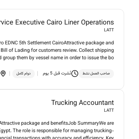
vice Executive Cairo Liner Operations
LATT
iro EDNC 5th Settlement CairoAttractive package and
 Bill of Lading for customers review. Collect shipping
d group them by vessel name in order to issue the bo
نُشرت قبل 5 يوم
صاحب العمل نشط
دوام كامل
Trucking Accountant
LATT
tAttractive package and benefitsJob SummaryWe are
Egypt. The role is responsible for managing trucking-
nancial transactions with accuracy and efficiency. Key