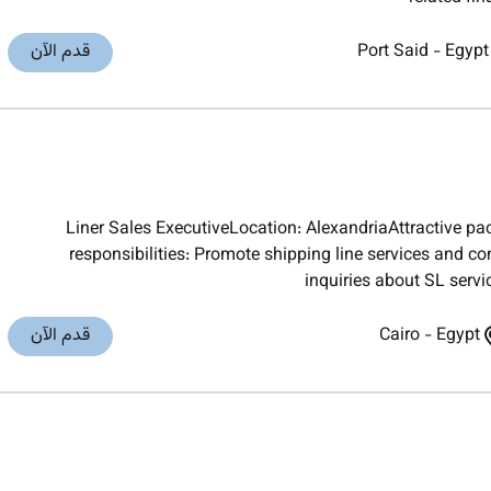
Egypt
-
Port Said
قدم الآن
Liner Sales ExecutiveLocation: AlexandriaAttractive 
responsibilities: Promote shipping line services and 
inquiries about SL serv
Egypt
-
Cairo
قدم الآن