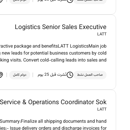
Logistics Senior Sales Executive
LATT
tractive package and benefitsLATT LogisticsMain job
g new leads for potential business customers by cold
king visits. Convert cold-calling leads into sales and
نُشرت قبل 25 يوم
صاحب العمل نشط
دوام كامل
Service & Operations Coordinator Sok
LATT
mmary:Finalize all shipping documents and hand
s:- Issue delivery orders and discharge invoices for