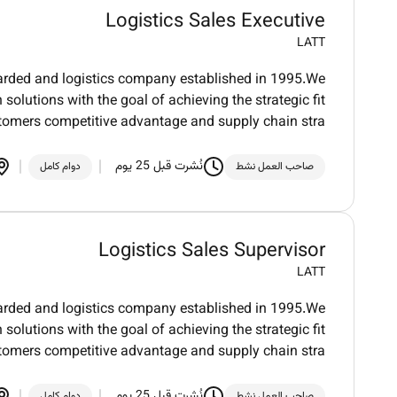
Logistics Sales Executive
LATT
arded and logistics company established in 1995.We
olutions with the goal of achieving the strategic fit
tomers competitive advantage and supply chain stra
نُشرت قبل 25 يوم
صاحب العمل نشط
دوام كامل
Logistics Sales Supervisor
LATT
arded and logistics company established in 1995.We
olutions with the goal of achieving the strategic fit
tomers competitive advantage and supply chain stra
نُشرت قبل 25 يوم
صاحب العمل نشط
دوام كامل