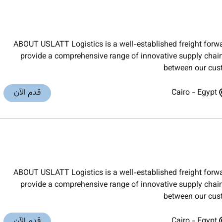
ABOUT USLATT Logistics is a well-established freight forw
provide a comprehensive range of innovative supply chain s
between our cus
Egypt
-
Cairo
قدم الآن
ABOUT USLATT Logistics is a well-established freight forw
provide a comprehensive range of innovative supply chain s
between our cus
Egypt
-
Cairo
قدم الآن