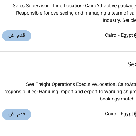
Sales Supervisor - LinerLocation: CairoAttractive package
Responsible for overseeing and managing a team of sal
industry. Set c
Egypt
-
Cairo
قدم الآن
Se
Sea Freight Operations ExecutiveLocation: CairoAt
responsibilities: Handling import and export forwarding shipm
bookings match ra
Egypt
-
Cairo
قدم الآن