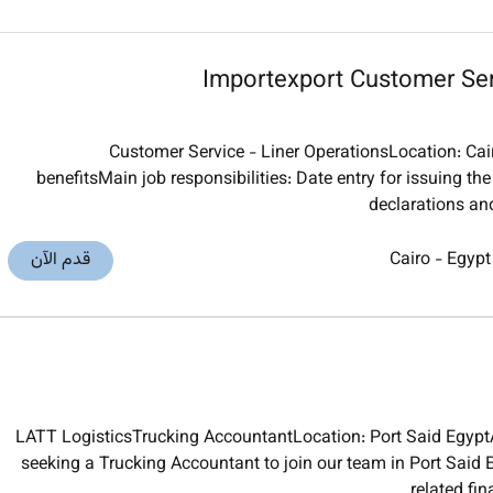
Importexport Customer Ser
Customer Service - Liner OperationsLocation: Ca
benefitsMain job responsibilities: Date entry for issuing the
declarations an
Egypt
-
Cairo
قدم الآن
LATT LogisticsTrucking AccountantLocation: Port Said Egyp
seeking a Trucking Accountant to join our team in Port Said 
related fi