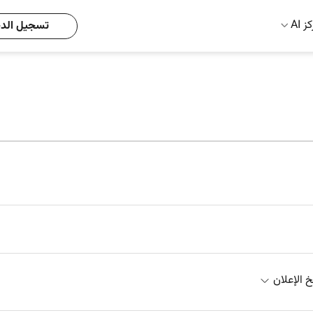
ز AI
تسجيل الد
خ الإعلان