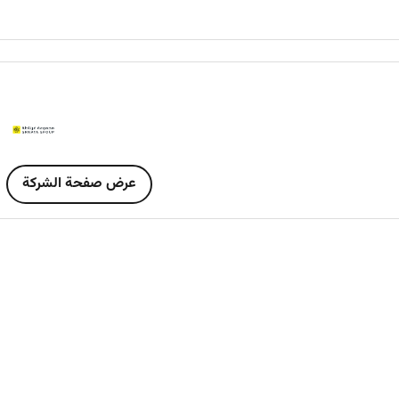
Incident Management:
Investigate all site accident
re
Reporting:
Prepare and maintain comprehensive dai
Experience:
Proven experience in a similar HSE role ideally 
عرض صفحة الشركة
Certifications:
Mandatory possession of relevant safet
Technical Knowledge:
Deep understanding of local
Risk Mitigation:
Expertise in conducting
risk asses
Communication:
Strong presentation and
interpersonal skills