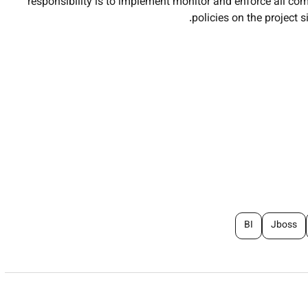
responsibility is to implement monitor and enforce all c
policies on the project s
Policy Implementation:
Enforce and monitor compliance wi
Risk Assessment:
Conduct site hazard identification and ri
Inspections & Audits:
Perform daily safety inspections 
BI
Jboss
Training:
Conduct regular safety orientations toolbox talks a