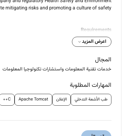
ompany and regulatory Health Safety and Environment
ite mitigating risks and promoting a culture of safety.
Requirements
اعرض المزيد
th all site-specific HSE plans procedures and local
regulations.
المجال
خدمات تقنية المعلومات واستشارات تكنولوجيا المعلومات
sk assessments (HIRAs) to identify potential dangers
and implement control measures.
المهارات المطلوبة
and formal audits of equipment work procedures and
طب الأشعة التدخلي
الإعلان
Apache Tomcat
C++
employee conduct.
nd training sessions for all personnel and new hires.