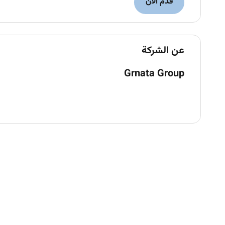
قدم الآن
s near misses and incidents documenting findings and
commending corrective actions to prevent recurrence.
عن الشركة
ly weekly and monthly HSE performance reports for
management.
Grnata Group
with
5 to 10 years
of experience in the construction or
industrial sector.
y certifications (e.g.
NEBOSH OSHA or equivalent
).
 and international
safety regulations
and standards.
sments
and developing effective Method Statements.
for training and communication across all labor and