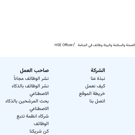
Attention to Detail:
High degree of
accuracy
to prev
Communication:
Effective communication skills for 
صحة والسلامة والبيئة وظائف في المنامة
HSE Officer
الشركة
صاحب العمل
نبذة عنا
نشر الوظائف مجاناً
كيف نعمل
نشر الوظائف بالذكاء
خريطة الموقع
الاصطناعي
اتصل بنا
بحث المرشحين بالذكاء
الاصطناعي
شركاء انظمة تتبع
الوظائف
كن شريكنا