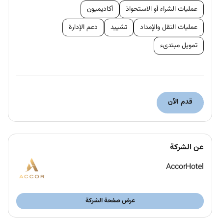
Your duties as a
Housekeeping Attendant
includes:
عمليات الشراء أو الاستحواذ
أكاديميون
Maintaining the cleanliness standards for the
عمليات النقل والإمداد
تشييد
دعم الإدارة
hotels public areas and guest rooms.
Thoroughly clean all sections of the guest
تمويل مبتدىء
rooms such as changing linens cleaning
bathrooms and wiping down surfaces all to
ensure an exceptional first impression.
Re-stocking and maintaining housekeeping
قدم الآن
inventory levels including linen cleaning
supplies tea coffee etc.
Providing friendly approachable and
professional relationships with our guests.
عن الشركة
Report maintenance issues promptly showing
your dedication to a flawless experience.
AccorHotel
Qualifications :
عرض صفحة الشركة
About You!