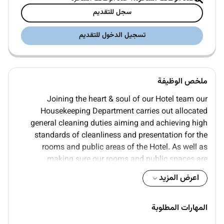
سجل للتقديم
تسجيل الدخول للتقديم
ملخص الوظيفة
Joining the heart & soul of our Hotel team our
Housekeeping Department carries out allocated
general cleaning duties aiming and achieving high
standards of cleanliness and presentation for the
rooms and public areas of the Hotel. As well as
making sure our rooms and public spaces are
sparkling clean and comfortable we also provide
اعرض المزيد
efficient friendly and professional service in all our
interactions to make our guests feel welcome and
cared for.
المهارات المطلوبة