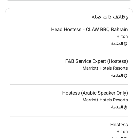
Remote Work :
No
وظائف ذات صلة
Head Hostess - CLAW BBQ Bahrain
Employment Type :
Hilton
Full-time
المنامة
F&B Service Expert (Hostess)
Marriott Hotels Resorts
المنامة
Hostess (Arabic Speaker Only)
Marriott Hotels Resorts
المنامة
Hostess
Hilton