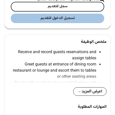
سجل للتقديم
تسجيل الدخول للتقديم
ملخص الوظيفة
Receive and record guests reservations and
assign tables
Greet guests at entrance of dining room
restaurant or lounge and escort them to tables
or other seating areas
Speak with guests to ensure satisfaction with
food and service and attend to complaints
اعرض المزيد
Order necessary dining room supplies and
equipment
المهارات المطلوبة
Inspect dining and serving areas and equipment
Supervise and co-ordinate activities of food and