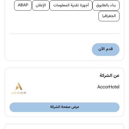
بناء بالطابوق
أجهزة تقنية المعلومات
الإعلان
ABAP
Assist guests with check-in and check-out
processes efficiently.
الجغرافيا
Manage guest requests complaints and
feedback promptly and courteously.
Provide information about hotel services
facilities and local attractions.
قدم الآن
Coordinate with various hotel departments to
ensure guest satisfaction.
عن الشركة
Maintain guest records and follow up on guest
concerns to enhance service quality.
AccorHotel
Build strong relationships with guests to
encourage repeat visits and positive reviews.
عرض صفحة الشركة
Qualifications :