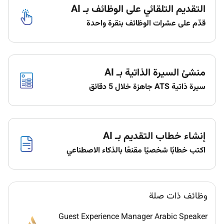
التقديم التلقائي على الوظائف بـ AI
Previous experience in a similar guest relations
قدّم على عشرات الوظائف بنقرة واحدة
or customer service role within the hospitality
industry is preferred.
Excellent communication and interpersonal
منشئ السيرة الذاتية بـ AI
skills in English; Arabic language skills are a
plus.
سيرة ذاتية ATS جاهزة خلال 5 دقائق
Strong problem-solving skills and the ability to
handle difficult situations calmly.
Friendly approachable and professional
إنشاء خطاب التقديم بـ AI
demeanor.
اكتب خطابًا شخصيًا مقنعًا بالذكاء الاصطناعي
Ability to work flexible hours including weekends
and holidays.
Familiarity with hotel management software is
وظائف ذات صلة
an advantage.
Guest Experience Manager Arabic Speaker