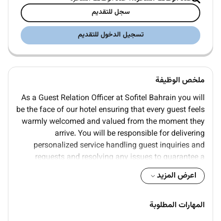
سجل للتقديم
تسجيل الدخول للتقديم
ملخص الوظيفة
As a Guest Relation Officer at Sofitel Bahrain you will
be the face of our hotel ensuring that every guest feels
warmly welcomed and valued from the moment they
arrive. You will be responsible for delivering
personalized service handling guest inquiries and
requests and resolving any issues to guarantee a
seamless and delightful stay.
اعرض المزيد
Key Responsibilities
المهارات المطلوبة
Greet and welcome guests with genuine
hospitality and professionalism.