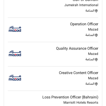
No
Gulf of Bahrain
Jumeirah International
المنامة
Employment Type :
Full-time
Operation Officer
Mazad
المنامة
Quality Assurance Officer
Mazad
المنامة
Creative Content Officer
Mazad
المنامة
Loss Prevention Officer (Bahraini)
Marriott Hotels Resorts