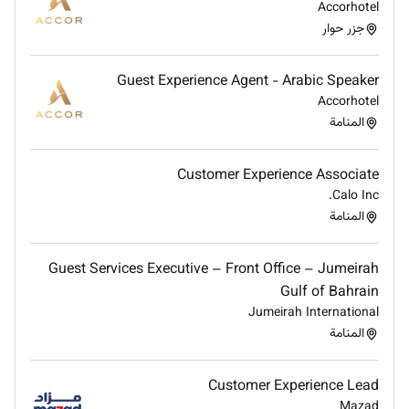
Accorhotel
diverse talent.
جزر حوار
Do what you love care for the world dare to
challenge the status quo! #BELIMITLESS
Guest Experience Agent - Arabic Speaker
Accorhotel
المنامة
Remote Work :
No
Customer Experience Associate
Calo Inc.
Employment Type :
المنامة
Full-time
Guest Services Executive – Front Office – Jumeirah
Gulf of Bahrain
Jumeirah International
المنامة
Customer Experience Lead
Mazad