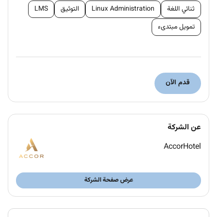
What you will learn:
ثنائي اللغة
Linux Administration
التوثيق
LMS
Loyalty & guest experience enhancement
تمويل مبتدىء
Problem resolution and service recovery
techniques
Brand service culture and LQA standards
Leadership development and real project
قدم الآن
responsibility
عن الشركة
Qualifications :
AccorHotel
Recent graduate in Hospitality or Business
school.
عرض صفحة الشركة
Passionate about guest service and luxury
experiences
Strong communication and interpersonal skills