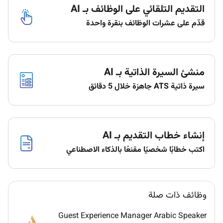
التقديم التلقائي على الوظائف بـ AI
Positive attitude and willingness to learn
قدّم على عشرات الوظائف بنقرة واحدة
Fluent in English (Arabic is a plus)
Additional Information :
منشئ السيرة الذاتية بـ AI
Your team and working environment:
سيرة ذاتية ATS جاهزة خلال 5 دقائق
Sofitel Bahrain Zallaq Thalassa Sea & Spa is 5
star Luxury Hotel with 262 Luxury Rooms &
Suites Including 1 Royal Suite 6 Opera Suites 21
إنشاء خطاب التقديم بـ AI
Prestige Suites 32 Club Millesime Rooms 202
Luxury Rooms 5 Restaurant & 4 Bars 1 Grand
اكتب خطابًا شخصيًا مقنعًا بالذكاء الاصطناعي
Ballroom 2 Meeting Rooms Beach Club Kids
Club and the first Thalassa Spa in the Gulf
Cooperation Council Countries (GCC)
وظائف ذات صلة
commitment to Diversity & Inclusion:
We are an inclusive company and our
Guest Experience Manager Arabic Speaker
ambition is to attract recruit and promote