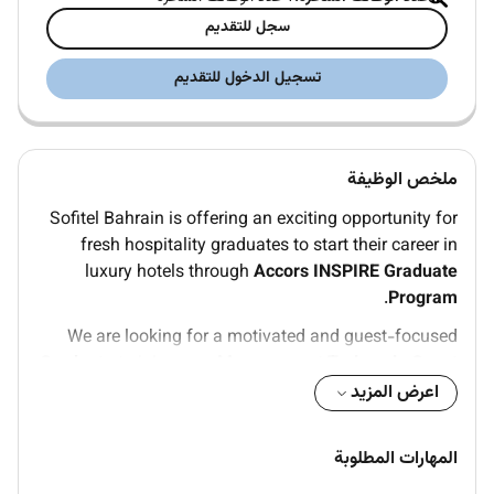
سجل للتقديم
تسجيل الدخول للتقديم
ملخص الوظيفة
Sofitel Bahrain is offering an exciting opportunity for
fresh hospitality graduates to start their career in
luxury hotels through
Accors INSPIRE Graduate
.
Program
We are looking for a motivated and guest-focused
Graduate
to join us as
Management Trainee in Guest
Experience
Department for a 12-month development
اعرض المزيد
journey.
المهارات المطلوبة