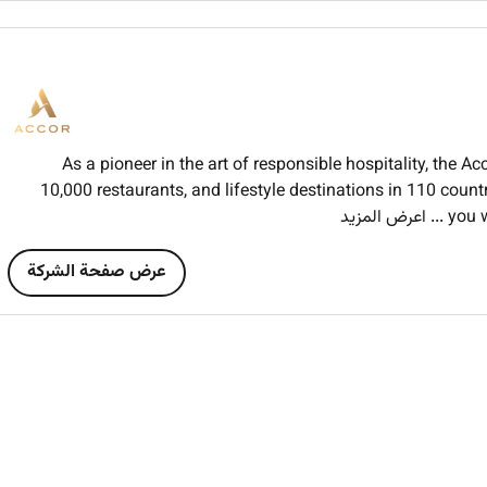
As a pioneer in the art of responsible hospitality, the 
Fl
10,000 restaurants, and lifestyle destinations in 110 count
you w
... اعرض المزيد
عرض صفحة الشركة
Employee benefit car
Opportunity to develop your talent and 