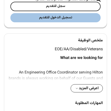
سجل للتقديم
تسجيل الدخول للتقديم
ملخص الوظيفة
EOE/AA/Disabled/Veterans
What are we looking for
An Engineering Office Coordinator serving Hilton
brands is always working on behalf of our Guests and
working with other Team Members. To successfully
اعرض المزيد
fill this role you should maintain the attitude
behaviours skills and values that follow:
المهارات المطلوبة
Excellent verbal and written communication