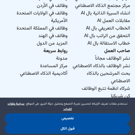
مركز مجتمع الذكاء الاصطناعي
وظائف في الأردن
انشاء السيرة الذاتية بال AI
وظائف في الولايات المتحدة
مقابلات العمل AI
الأمريكية
الخطاب التعريفي بال AI
وظائف في المملكة المتحدة
التحقق من الراتب بال AI
وظائف في الهند
خطاب الاستقالة بال AI
المزيد من الدول
صاحب العمل
روابط سريعة
نشر الوظائف مجاناً
مدونة
نشر الوظائف بالذكاء الاصطناعي
مركز المساعدة
بحث المرشحين بالذكاء
أكاديمية الذكاء الاصطناعي
الاصطناعي
شركاء انظمة تتبع الوظائف
كن شريكنا
نستخدم ملفات تعريف الارتباط لتحسين تجربة التصفح وتحليل حركة المرور على الموقع.
سياسة ملفات
الكوكيز
تخصيص
د.جوب منطقة حرة ذ.م.م. 2026 © جميع الحقوق محفوظة
.
.
قبول الكل
شروط الاستخدام
سياسة الخصوصية
سياسة ملفات الكوكيز