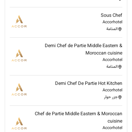
Opportunity to join the first Raffles in Bahrain
Employee benefit card offering discounted rates
Sous Chef
in Accor worldwide
Accorhotel
Learning programs through our Academies
المنامة
Opportunity to develop your talent and grow
within your property and across the world!
Demi Chef de Partie Middle Eastern &
Ability to make a difference through our
Moroccan cuisine
Corporate Social Responsibility activities.
Accorhotel
المنامة
Remote Work :
Demi Chef De Partie Hot Kitchen
No
Accorhotel
جزر حوار
Employment Type :
Full-time
Chef de Partie Middle Eastern & Moroccan
cuisine
Accorhotel