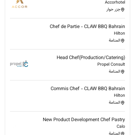
Accorhotel
exhaustive. Other tasks and responsibilities of a
جزر حوار
broadly comparable nature may be added on a
temporary or permanent basis as appropriate
Chef de Partie - CLAW BBQ Bahrain
Hilton
Qualifications :
المنامة
Reading writing and oral proficiency in the
English language.
Head Chef(Production/Catering)
Good communication and customer contact
Propel Consult
skills.
المنامة
Team Player
Experience:
Commis Chef - CLAW BBQ Bahrain
Hilton
Minimum 1-year experience in similar role
المنامة
Additional Information :
New Product Development Chef Pastry
Calo
Additional information
المنامة