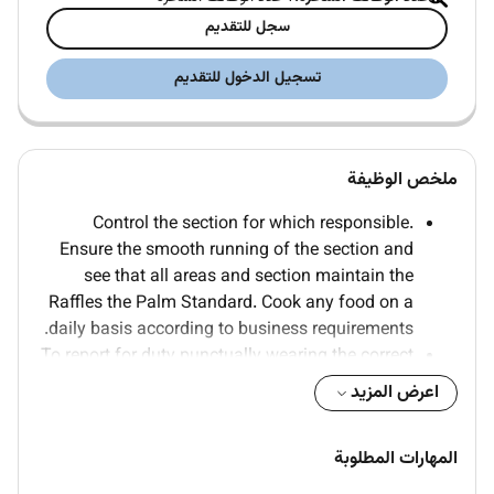
سجل للتقديم
تسجيل الدخول للتقديم
ملخص الوظيفة
Control the section for which responsible.
Ensure the smooth running of the section and
see that all areas and section maintain the
Raffles the Palm Standard. Cook any food on a
daily basis according to business requirements.
To report for duty punctually wearing the correct
uniform and name badges at all times
اعرض المزيد
Organize together with de Chef de Partie the
shift on his/her section with regards to mise-en-
المهارات المطلوبة
place production and its service.
Take orders from his/her Chef de Partie and