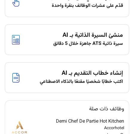
قدّم على عشرات الوظائف بنقرة واحدة
extended period of time or for an entire work shift.
Reach overhead and below the knees including
bending twisting pulling and stooping. Move lift carry
push pull and place objects weighing less than or
منشئ السيرة الذاتية بـ AI
equal to 25 pounds without assistance. Perform other
reasonable job duties as requested by Supervisors.
سيرة ذاتية ATS جاهزة خلال 5 دقائق
PREFERRED QUALIFICATION
Education: High school diploma or G.E.D. equivalent.
إنشاء خطاب التقديم بـ AI
Related Work Experience: At least 1 year of related
work experience.
اكتب خطابًا شخصيًا مقنعًا بالذكاء الاصطناعي
Supervisory Experience: No supervisory experience.
License or Certification: None
وظائف ذات صلة
Marriott International is an equal opportunity believe
in hiring a diverse workforce and sustaining an
Demi Chef De Partie Hot Kitchen
inclusive peoplefirst are committed to
Accorhotel