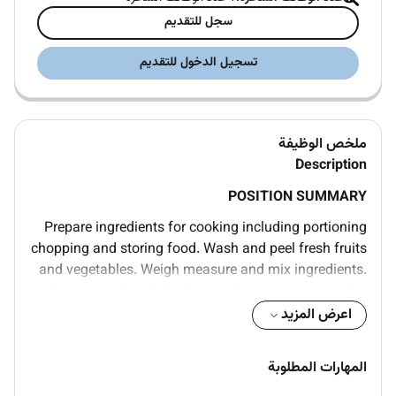
سجل للتقديم
تسجيل الدخول للتقديم
ملخص الوظيفة
Description
POSITION SUMMARY
Prepare ingredients for cooking including portioning
chopping and storing food. Wash and peel fresh fruits
and vegetables. Weigh measure and mix ingredients.
Prepare and cook food according to recipes quality
standards presentation standards and food
اعرض المزيد
preparation checklist. Prepare cold foods. Operate
ovens stoves grills microwaves and fryers. Test foods
المهارات المطلوبة
to determine if they have been cooked sufficiently.