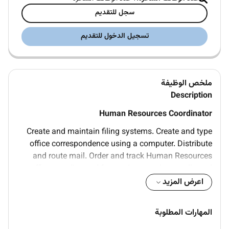
سجل للتقديم
تسجيل الدخول للتقديم
ملخص الوظيفة
Description
Human Resources Coordinator
Create and maintain filing systems. Create and type
office correspondence using a computer. Distribute
and route mail. Order and track Human Resources
office supplies and forms. Answer phone calls and
record messages. Create new employee personnel file.
اعرض المزيد
Assist walk-in candidates with application
procedures. Maintain space designated for
المهارات المطلوبة
completing applications and ensure it is clean well