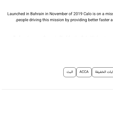
Launched in Bahrain in November of 2019 Calo is on a miss
people driving this mission by providing better faster
To function as a Commis Chef for the Calo Kitchen to wo
preparation maintenance logistics safety and sanitation. Succ
support the kitchens efficiency and safety without co
كبات الخفيفة
ACCA
البث
Monitors kit
Continually develops cu
Measures mixes and prep
Assesses in
Disposes spoiled items and adheres 
Maintain a posi
Produc