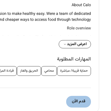
About
Calo
ion to make healthy easy. Were a team of dedicated
 and cheaper ways to access food through technology.
Role overview
rk along the Senior Chefs with tasks related to meal
ess in this role will be determined by your ability to
اعرض المزيد
mpromising the quality of the meals produced for our
customers.
المهارات المطلوبة
Main Responsibilities
حماية قريبة/ مباشرة
محامي
الحريق والغاز
قيادة المر
chen equipment and reports issues to superiors
linary knowledge to produce highquality meals
ares meal ingredients sauces and seasonings
ventory and requests resupply when necessary
to sanitation regulations and safety standards
قدم الآن
tive and professional approach with
coworkers
e highquality plates both design and tastewise