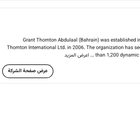
Represent EWB a
Support the Director of B
Bachelors degree in Business A
Professional certification in sale
Grant Thornton Abdulaal (Bahrain) was established i
Fluency in Arabic with native level proficiency is manda
Thornton International Ltd. in 2006. The organization has s
than 1,200 dynamic 
... اعرض المزيد
Minimum 3 to 5 years of experience in sales business 
record of 
عرض صفحة الشركة
Excellent com
P
Strong pipeli
Proficien
Abil
Customer & Market Orientation: Strong exhibition and bus