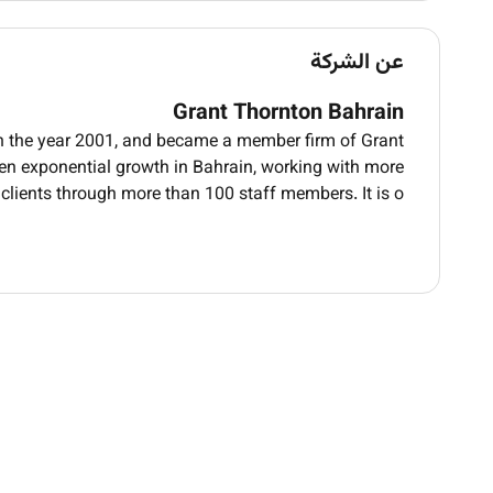
t international exhibitions and sales missions.
D in planning reporting and capability building.
عن الشركة
Education Qualification and additional skills:
Grant Thornton Bahrain
dministration Marketing Sales or related field.
s/ BD/ exhibitions (Will be an added advantage).
n the year 2001, and became a member firm of Grant
tory. The candidate must be currently based in
een exponential growth in Bahrain, working with more
Bahrain.
clients through more than 100 staff members. It is o
development or exhibitions (With proven track
securing international exhibitions and events).
munication negotiation and presentation skills.
roven ability to secure international exhibitions.
ne development and lead conversion experience.
Time management planning and multitasking.
cy in MS Office and CRM tools (e.g. Salesforce).
ity to mentor and collaborate with support staff.
Core Competencies:
iness events sales experience global organiser