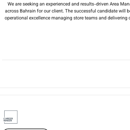
We are seeking an experienced and results-driven Area Manag
across Bahrain for our client. The successful candidate will 
operational excellence managing store teams and delivering
The ideal candidate has strong leadership skills a commerc
Manage and oversee daily operations of mu
Drive sales growth an
Monitor store performance and implement action plans to i
Lead coach and develop Store Managers and r
Ensure compliance with company policies procedur
Analyze sales reports market trends and inv
Conduct regul
Manage staffing levels scheduling rec
Resolve customer concerns and main
Collaborate with senior management on business strate