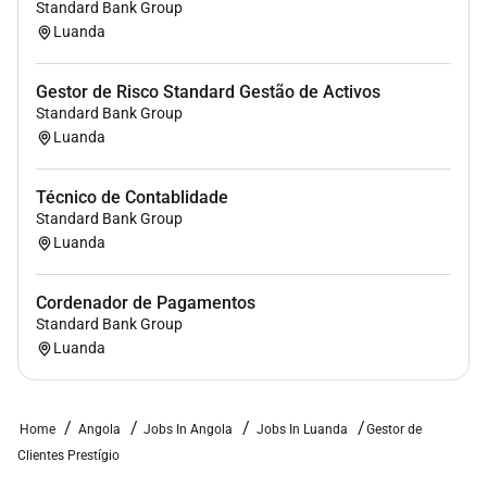
Standard Bank Group
Luanda
Competências Comportamentais
:
Gestor de Risco Standard Gestão de Activos
Adotar abordagens práticas
Standard Bank Group
Articular informações
Luanda
Questionar ideias
Convencer as pessoas
Técnico de Contablidade
Explorar possibilidades
Standard Bank Group
Seguir procedimentos
Luanda
Gerar ideias
Tomar decisões
Cordenador de Pagamentos
Produzir resultados
Standard Bank Group
Apresentar perspetivas
Luanda
Mostrar serenidade
Compreender as pessoas
Home
Angola
Jobs In Angola
Jobs In Luanda
Gestor de
Clientes Prestígio
Competências Técnicas
: