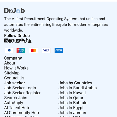
Verificação de candidaturas e submissões
(Banca de Retalho)
Processos e procedimentos bancários
The AI-first Recruitment Operating System that unifies and
Aceitação e análise de clientes
automates the entire hiring lifecycle for modern enterprises
Compreensão do cliente (Banca de Retalho)
worldwide.
Processamento
Follow Dr.Job
Conhecimento dos produtos (Banca de Retalho)
Company
About
Remote Work :
How it Works
SiteMap
No
Contact Us
Job seeker
Jobs by Countries
Job Seeker Login
Jobs In Saudi Arabia
Job Seeker Register
Jobs In Kuwait
Search Jobs
Jobs In Qatar
AutoApply
Jobs In Bahrain
AI Talent Hub
Jobs In Egypt
AI Community Hub
Jobs In Jordan