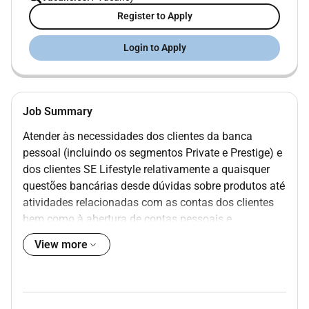
Register to Apply
Login to Apply
Job Summary
Atender às necessidades dos clientes da banca
pessoal (incluindo os segmentos Private e Prestige) e
dos clientes SE Lifestyle relativamente a quaisquer
questões bancárias desde dúvidas sobre produtos até
atividades relacionadas com as contas dos clientes
bem como à abertura de contas pessoais e
empresariais ao mesmo tempo que se faz uma
View more
avaliação e compreensão precisas dessas
necessidades de modo a dar-lhes resposta de forma
definitiva garantindo sempre o que é importante para
o cliente dentro dos parâmetros dos produtos e da