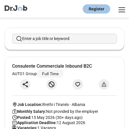
Register
Enter a job title or keyword
Consulente Commerciale Inbound B2C
AUTO1 Group
Full Time
Job Location:
Rrethi i Tiranës
-
Albania
Monthly Salary:
Not provided by the employer
Posted:
15 May 2026 (30+ days ago)
Application Deadline:
12 August 2026
Vacancies:
1 Vacancy