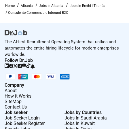
Sabato su turni a rotazione
40 ore settimanali
(5
Home
Albania
Jobs In Albania
Jobs In Rrethi i Tiranës
giorni a settimana con 2 giorni di riposo)
Consulente Commerciale Inbound B2C
Se sei realmente motivato e ti piacciono le sfide ti
stiamo aspettando!
S
ei pregato a inviare la propria candidatura.
The AI-first Recruitment Operating System that unifies and
automates the entire hiring lifecycle for modern enterprises
Contatto
:
worldwide.
355
Follow Dr.Job
Email
:
Company
Remote Work :
About
How it Works
No
SiteMap
Contact Us
Job seeker
Jobs by Countries
Employment Type :
Job Seeker Login
Jobs In Saudi Arabia
Job Seeker Register
Jobs In Kuwait
Full-time
Search Jobs
Jobs In Qatar