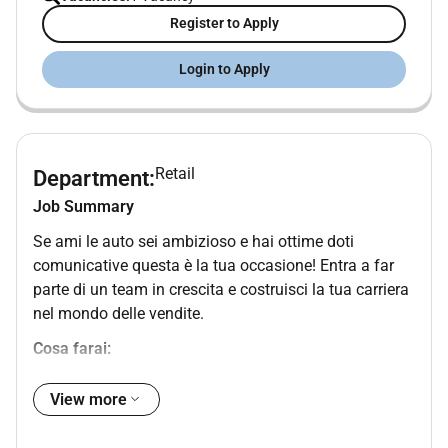
Register to Apply
Login to Apply
Retail
Department:
Job Summary
Se ami le auto sei ambizioso e hai ottime doti
comunicative questa è la tua occasione! Entra a far
parte di un team in crescita e costruisci la tua carriera
nel mondo delle vendite.
Cosa farai:
Consiglierai i nostri clienti italiani nella scelta di
View more
auto usate premium via telefono ed e-mail
Gestirai lintero processo di vendita dal primo