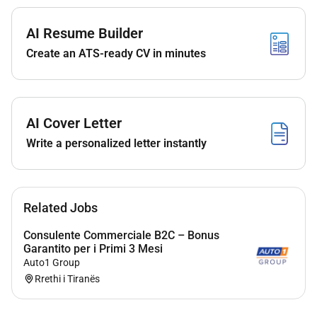
Cosa offriamo:
AI Resume Builder
Stipendio fisso di 84.200 lek lordi bonus mensile
Create an ATS-ready CV in minutes
illimitato in base ai risultati
Bonus minimo garantito di 40.000 lek lordi per i
primi tre mesi
Formazione retribuita per prepararti al meglio
AI Cover Letter
nel tuo ruolo
Write a personalized letter instantly
Contratto regolare e conforme alle leggi albanesi
per garantirti sicurezza e tutela
Related Jobs
Informazioni aggiuntive :
Consulente Commerciale B2C – Bonus
Garantito per i Primi 3 Mesi
Luogo di lavoro:
Kompleksi Delijorgji Rruga e kavajes
Auto1 Group
Tirane
.
Rrethi i Tiranës
Orario di lavoro:
full time 08:00-20:00
dal Lunedì al