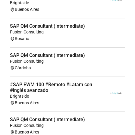
Brightside
Conocimientos de operaciones de almacén y
Buenos Aires
transporte
Inglés intermedio o avanzado
Certificaciones SAP
SAP QM Consultant (intermediate)
Fusion Consulting
Modalidades de contratación
Rosario
Relación de Dependencia (RRDD)
SAP QM Consultant (intermediate)
Freelance / Contractor
Fusion Consulting
Full-Time
Córdoba
Part-Time
Remoto
#SAP EWM 100 #Remoto #Latam con
Híbrido
#inglés avanzado
Presencial
Brightside
Buenos Aires
Beneficios
Para posiciones en relación de dependencia MaxIT
SAP QM Consultant (intermediate)
ofrece un atractivo paquete de beneficios que puede
Fusion Consulting
incluir:
Buenos Aires