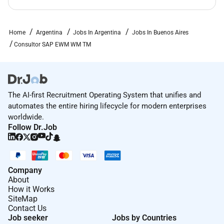
Vacaciones Flexibles
Ajustes Salariales
Home
Argentina
Jobs In Argentina
Jobs In Buenos Aires
Bono Anual por Desempeño
Consultor SAP EWM WM TM
Reintegro de Gym y Clases de Inglés
Bono Bienestar
Reintegro de Certificaciones y Cursos
Obra Social para Grupo Familiar
The AI-first Recruitment Operating System that unifies and
Subsidio Tecnológico
automates the entire hiring lifecycle for modern enterprises
Programa de Referidos
worldwide.
Follow Dr.Job
Para posiciones freelance full-time puede aplicar
cobertura médica bonificada según proyecto.
Postulación
Postulate por este mismo medio compartiendo:
Company
About
CV actualizado
How it Works
SiteMap
Modalidad de contratación preferida (RRDD o
Contact Us
Contractor)
Job seeker
Jobs by Countries