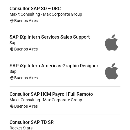
Transfer Orders
Storage Units
Consultor SAP SD – DRC
Maxit Consulting - Max Corporate Group
Inventory Management
Buenos Aires
Physical Inventory
SAP Transportation Management (TM)
Freight Planning
SAP iXp Intern Services Sales Support
Freight Settlement
Sap
Buenos Aires
Carrier Selection
Route Optimization
Transportation Execution
SAP iXp Intern Americas Graphic Designer
Logistics Network Management
Sap
Warehouse Operations
Buenos Aires
Distribution Processes
Logistics Execution
Consultor SAP HCM Payroll Full Remoto
Inventory Optimization
Maxit Consulting - Max Corporate Group
Supply Chain Processes
Buenos Aires
Tipos de proyectos
Consultor SAP TD SR
Rocket Stars
Implementaciones SAP ECC y SAP S/4HANA