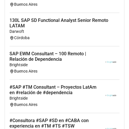
Buenos Aires
Conversiones SAP ECC a SAP S/4HANA
Implementaciones SAP EWM y SAP TM
Migraciones SAP WM a SAP EWM
130L SAP SD Functional Analyst Senior Remoto
LATAM
Optimización de operaciones logísticas
Darwoft
Rollouts regionales y globales
Córdoba
Soporte AMS y mantenimiento evolutivo
Integraciones con SAP MM SAP SD SAP PP y
SAP EWM Consultant – 100 Remoto |
SAP PM
Relación de Dependencia
Brightside
Nuestros proyectos abarcan diversas industrias como
Buenos Aires
retail consumo masivo logística distribución
manufactura e-commerce energía transporte y
tecnología.
#SAP #TM Consultant – Proyectos LatAm
en #relación de #dependencia
Será un plus
Brightside
Experiencia en SAP ECC y/o SAP S/4HANA
Buenos Aires
Experiencia en procesos logísticos y supply
chain
#Consultora #SAP #SD en #CABA con
Participación en proyectos internacionales
experiencia en #TM #TS #TSW