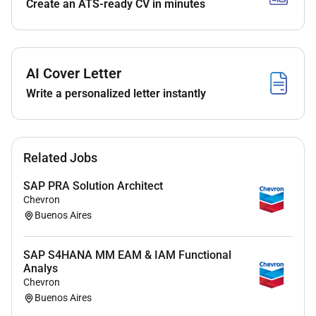
Create an ATS-ready CV in minutes
Valoraremos perfiles con experiencia desde 1 año en
adelante así como profesionales con amplia
trayectoria en proyectos SAP.
Conocimientos y experiencia de interés
AI Cover Letter
Write a personalized letter instantly
SAP Extended Warehouse Management (EWM)
Inbound Processing
Outbound Processing
Wave Management
Related Jobs
Yard Management
Labor Management
SAP PRA Solution Architect
Slotting & Rearrangement
Chevron
Buenos Aires
Cross Docking
RF Framework
Warehouse Monitoring
SAP S4HANA MM EAM & IAM Functional
SAP Warehouse Management (WM)
Analys
Chevron
Putaway Strategies
Buenos Aires
Picking Strategies