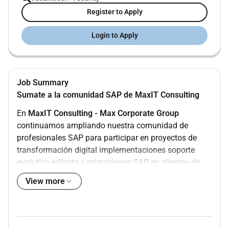
Register to Apply
Login to Apply
Job Summary
Sumate a la comunidad SAP de MaxIT Consulting
En
MaxIT Consulting - Max Corporate Group
continuamos ampliando nuestra comunidad de
profesionales SAP para participar en proyectos de
transformación digital implementaciones soporte
evolutivo rollouts y migraciones SAP en clientes de
Argentina Latinoamérica Estados Unidos y Europa.
View more
Buscamos especialistas con experiencia en
SAP EWM
(Extended Warehouse Management) SAP WM
(Warehouse Management) y SAP TM