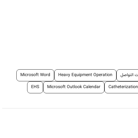
Must have . degree or higher in Information Systems Compute
Certific
Experience: Minimum 3 y
ت التواصل
Heavy Equipment Operation
Microsoft Word
EHS
Microsoft Outlook Calendar
Catheterization
Must be Fluent in English (speak
Support the user by troubleshoo
Partici
Study the user
Prepares computers with latest OS