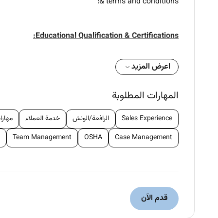
& terms and conditions:
Educational Qualification & Certifications:
r Science Computer Engineering IT or a related
اعرض المزيد
field.
ation in A MOUS Network or MCDST (Preferable).
ears progressive experience in computer field.
المهارات المطلوبة
Required Skills:
Sales Experience
الرافعة/الونش
خدمة العملاء
مهارا
Good communication skills.
Team Management
OSHA
Case Management
ing reading and writing) and preferably Arabic.
Roles &Responsibilities :
ting and resolving hardware and software logs.
pates in the implementation of section projects.
قدم الآن
 technical requirements hardware and software.
 with drivers and necessary hardware settings.