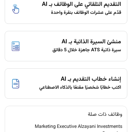
التقديم التلقائي على الوظائف بـ AI
The main duties and responsibilities of this role
include:
قدّم على عشرات الوظائف بنقرة واحدة
Build and maintain strong relationships with repeat
guests and VIPs ensuring personalized service and
recognizing loyalty.
منشئ السيرة الذاتية بـ AI
Actively solicit and review guest feedback using
سيرة ذاتية ATS جاهزة خلال 5 دقائق
insights to implement improvements and enhance
guest satisfaction.
Handle and resolve complex guest issues with
إنشاء خطاب التقديم بـ AI
empathy and professionalism working to achieve
timely and satisfactory resolutions.
اكتب خطابًا شخصيًا مقنعًا بالذكاء الاصطناعي
Assist with the coordination of guest events or special
occasions ensuring all arrangements exceed
expectations.
وظائف ذات صلة
Identify opportunities for service enhancement and
Marketing Executive Alzayani Investments
contribute to the implementation of best practices