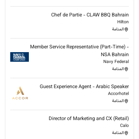
and inspired to grow. Our benefits package reflects
this commitment by combining rewarding financial
Chef de Partie - CLAW BBQ Bahrain
incentives comprehensive healthcare and
Hilton
opportunities for professional development.
المنامة
Benefits include:
Member Service Representative (Part-Time) -
Opportunities for internal mobility within our global
NSA Bahrain
network
Navy Federal
Colleague discounts on food beverage and hotel stays
المنامة
worldwide
Health care and insurance benefits
Guest Experience Agent - Arabic Speaker
Accorhotel
Locally competitive tax-free salary and incentive
المنامة
structure
Director of Marketing and CX (Retail)
Calo
المنامة