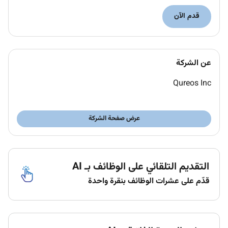
performance.
قدم الآن
Responsibilities:
The Electrician will be the primary point of contact for
all electrical needs within the division. Key duties
include:
عن الشركة
Diagnostic & Repair:
Diagnose malfunctioning
Qureos Inc
systems apparatus and components using test
equipment and hand tools to locate the cause of
breakdowns and implement prompt corrections.
عرض صفحة الشركة
Installation & Wiring:
Execute the fixing of
conduits new wiring electrical points and
breakers as required for facility upgrades or
التقديم التلقائي على الوظائف بـ AI
maintenance.
Preventative Maintenance:
Conduct daily
قدّم على عشرات الوظائف بنقرة واحدة
checks of all electrical connections and
installations to ensure constant operational
safety.