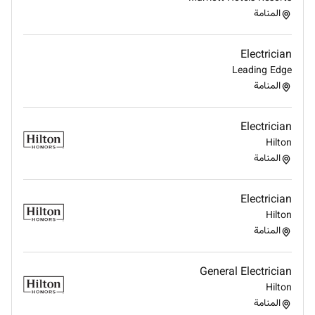
Admin Manager or Supervisor.
المنامة
Qualifications:
Electrician
We are looking for a proactive professional with a
Leading Edge
strong technical background:
المنامة
Experience:
2 to 5 years of proven experience as
a qualified Electrician preferably within a
Electrician
corporate or industrial environment.
Hilton
Education:
Secondary school certificate or
المنامة
equivalent; a professional diploma or
certification in electrical studies is highly
Electrician
preferred.
Hilton
Technical Skills:
المنامة
Proficiency in inspecting maintaining and
repairing complex electrical systems.
Ability to read and interpret technical
General Electrician
diagrams blueprints and schematics.
Hilton
Aptitude for operating specialized
المنامة