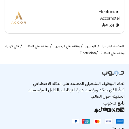
equipment used in electrical repair and
testing.
Electrician
Personal Attributes:
Accorhotel
Strong problem-solving and
جزر حوار
troubleshooting skills.
Reliability to handle emergency calls and
On-Call requirements.
الصفحة الرئيسية
البحرين
وظائف في البحرين
وظائف في المنامة
فني كهرباء
Ability to work effectively within a team
وظائف في المنامة
Electrician
and support various departments (Admin
HSE Maintenance).
Physical Condition:
Good physical stamina and
the ability to perform manual tasks including
نظام التوظيف التشغيلي المعتمد على الذكاء الاصطناعي
light plumbing and asset shifting.
أولاً، الذي يوحّد ويؤتمت دورة التوظيف بالكامل للمؤسسات
الحديثة حول العالم.
تابع د.جوب