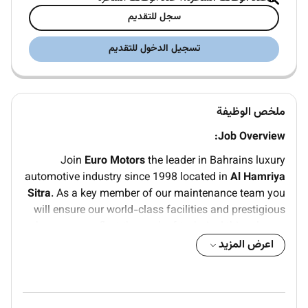
سجل للتقديم
تسجيل الدخول للتقديم
ملخص الوظيفة
Job Overview:
Join
Euro Motors
the leader in Bahrains luxury
automotive industry since 1998 located in
Al Hamriya
Sitra
. As a key member of our maintenance team you
will ensure our world-class facilities and prestigious
showrooms reflect the peak of technical this role you
will be responsible for the installation daily upkeep
اعرض المزيد
and emergency repair of electrical systems upholding
our mission to be the most professional automotive
retailer in the Kingdom by matching promise with