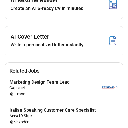
AI Resume Builder
Mundësi zhvillimi profesional dhe rritjeje në
karrierë.
Create an ATS-ready CV in minutes
Ambient pune dinamik dhe mbështetës.
Aplikimet pranohen deri më 30 korrik.
Kujtesë: Oferta e punës është e vlefshme vetëm për
AI Cover Letter
personat që jetojnë brenda territorit të Shqipërisë.
Write a personalized letter instantly
Related Jobs
Marketing Design Team Lead
Capslock
Tirana
Italian Speaking Customer Care Specialist
Acca19 Shpk
Shkodër