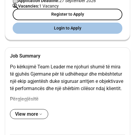
Application Deadline:
27 September 2026
Vacancies:
1 Vacancy
Register to Apply
Login to Apply
Job Summary
Po kërkojmë Team Leader me njohuri shumë të mira
të gjuhës Gjermane për të udhëhequr dhe mbështetur
një ekip agjentësh duke siguruar arritjen e objektivave
të performancës dhe një shërbim cilësor ndaj klientit.
Përgjegjësitë
Përvojë në menaxhimin e ekipeve.
View more
Eksperiencë në shitje.
Eksperiencë në fushata të shërbimit ndaj klientit
në sektorin Telco.