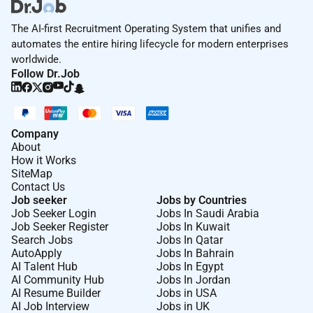
The AI-first Recruitment Operating System that unifies and
automates the entire hiring lifecycle for modern enterprises
worldwide.
Follow Dr.Job
Company
About
How it Works
SiteMap
Contact Us
Job seeker
Jobs by Countries
Job Seeker Login
Jobs In Saudi Arabia
Job Seeker Register
Jobs In Kuwait
Search Jobs
Jobs In Qatar
AutoApply
Jobs In Bahrain
AI Talent Hub
Jobs In Egypt
AI Community Hub
Jobs In Jordan
AI Resume Builder
Jobs in USA
AI Job Interview
Jobs in UK